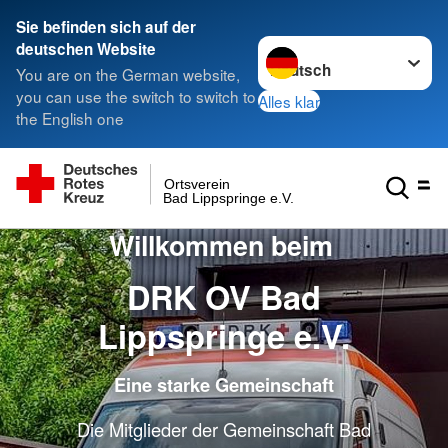
Sie befinden sich auf der
Sprache wechseln zu
deutschen Website
You are on the German website,
you can use the switch to switch to
Alles klar
the English one
Ortsverein
Bad Lippspringe e.V.
Willkommen beim
DRK OV Bad
Lippspringe e.V.
Eine starke Gemeinschaft
Die Mitglieder der Gemeinschaft Bad