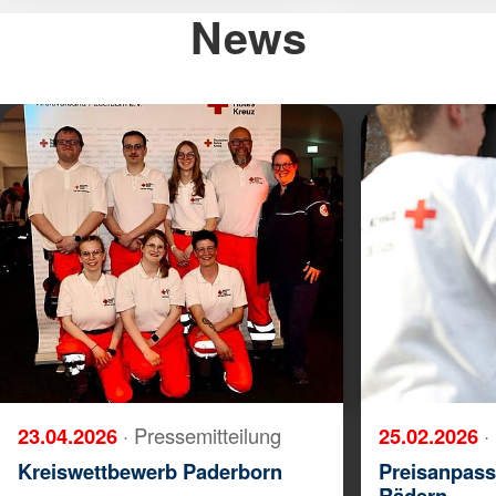
News
23.04.2026
· Pressemitteilung
25.02.2026
·
Kreiswettbewerb Paderborn
Preisanpass
Rädern