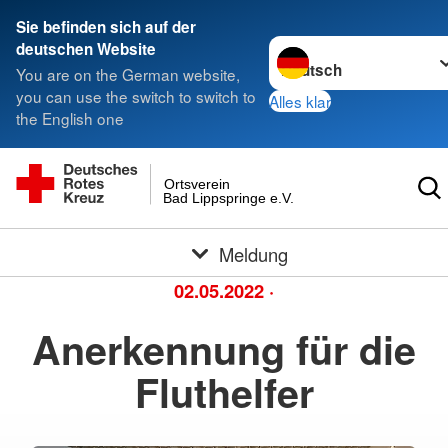
Sie befinden sich auf der
Sprache wechseln zu
deutschen Website
You are on the German website,
you can use the switch to switch to
Alles klar
the English one
Ortsverein
Bad Lippspringe e.V.
Meldung
02.05.2022
·
Anerkennung für die
Fluthelfer