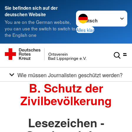
Sie befinden sich auf der
Sprache wechseln zu
deutschen Website
You are on the German website,
you can use the switch to switch to
Alles klar
the English one
Ortsverein
Bad Lippspringe e.V.
Wie müssen Journalisten geschützt werden?
B. Schutz der
Zivilbevölkerung
Lesezeichen -