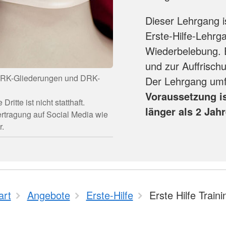
Dieser Lehrgang 
Erste-Hilfe-Lehr
Wiederbelebung. E
und zur Auffrisch
 DRK-Gliederungen und DRK-
Der Lehrgang umfa
Voraussetzung is
itte ist nicht statthaft.
länger als 2 Jahr
ertragung auf Social Media wie
r.
art
Angebote
Erste-Hilfe
Erste Hilfe Traini