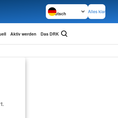
Sprache wechseln zu
Alles klar
ell
Aktiv werden
Das DRK
t.