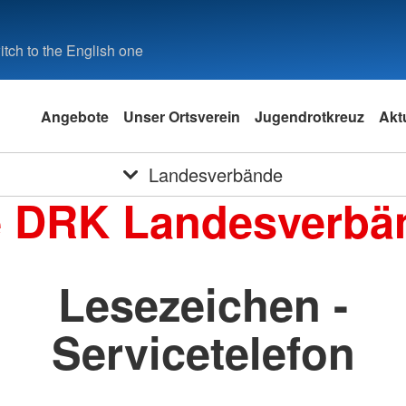
tch to the English one
Angebote
Unser Ortsverein
Jugendrotkreuz
Aktu
Landesverbände
e DRK Landesverbä
Lesezeichen -
Servicetelefon