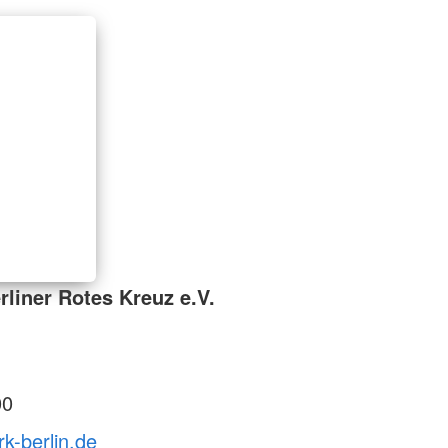
liner Rotes Kreuz e.V.
00
rk-berlin.de