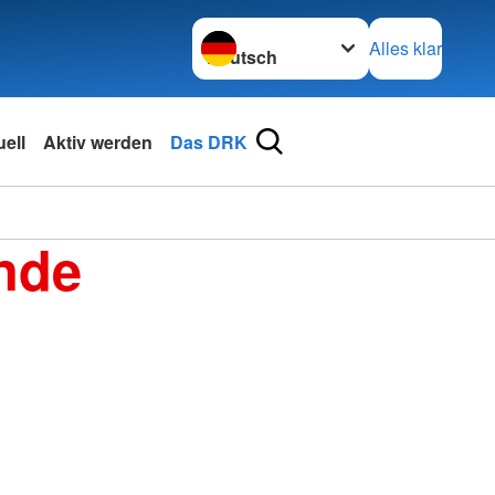
Sprache wechseln zu
Alles klar
ell
Aktiv werden
Das DRK
nde