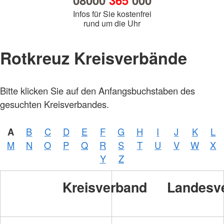
08000
365
000
Infos für Sie kostenfrei
rund um die Uhr
Rotkreuz Kreisverbände
Bitte klicken Sie auf den Anfangsbuchstaben des
gesuchten Kreisverbandes.
A
B
C
D
E
F
G
H
I
J
K
L
M
N
O
P
Q
R
S
T
U
V
W
X
Y
Z
Kreisverband
Landesv