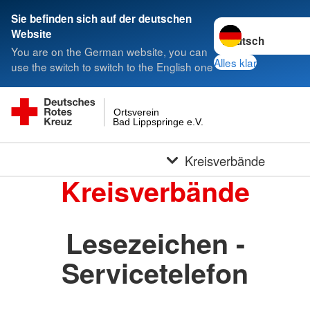
Sie befinden sich auf der deutschen
Sprache wechseln 
Website
You are on the German website, you can
Alles klar
use the switch to switch to the English one
Ortsverein
Bad Lippspringe e.V.
Kreisverbände
Kreisverbände
Lesezeichen -
Servicetelefon