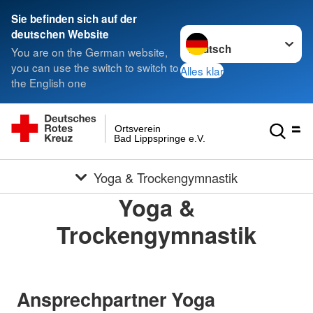
Sie befinden sich auf der
Sprache wechseln zu
deutschen Website
You are on the German website,
you can use the switch to switch to
Alles klar
the English one
Ortsverein
Bad Lippspringe e.V.
Yoga & Trockengymnastik
Yoga &
Trockengymnastik
Ansprechpartner Yoga