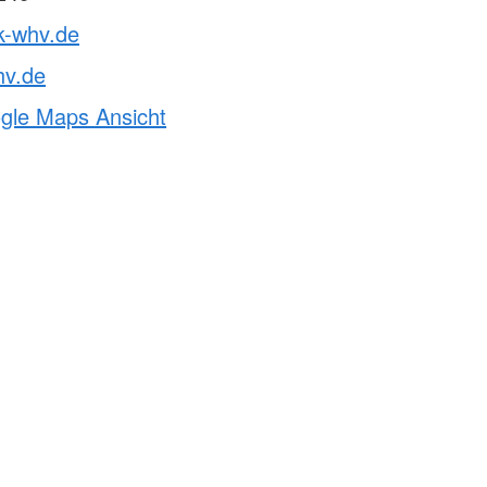
k-whv.de
hv.de
ogle Maps Ansicht