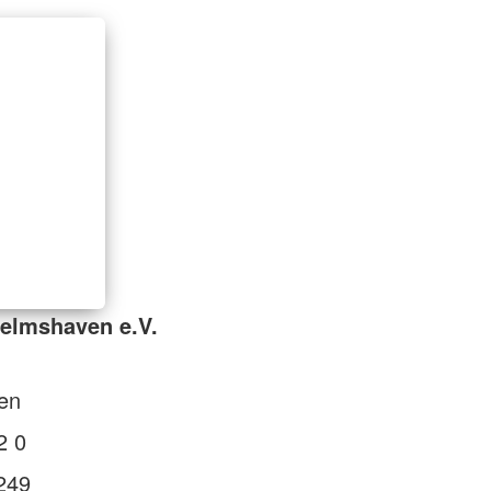
elmshaven e.V.
en
2 0
249