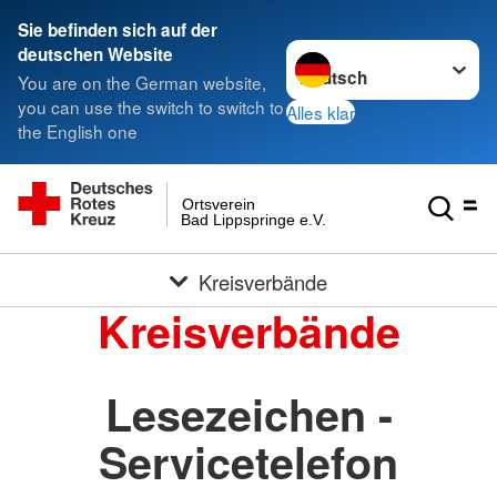
Sie befinden sich auf der
Sprache wechseln zu
deutschen Website
You are on the German website,
you can use the switch to switch to
Alles klar
the English one
Ortsverein
Bad Lippspringe e.V.
Kreisverbände
Kreisverbände
Lesezeichen -
Servicetelefon