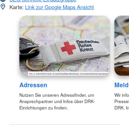
Karte:
Link zur Google Maps Ansicht
Adressen
Meld
Nutzen Sie unseren Adressfinder, um
Wir inf
Ansprechpartner und Infos über DRK-
Pressei
Einrichtungen zu finden.
DRK. In