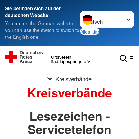
Sie befinden sich auf der
Sprache wechseln zu
deutschen Website
You are on the German website,
you can use the switch to switch to
Alles klar
the English one
Ortsverein
Bad Lippspringe e.V.
Kreisverbände
Kreisverbände
Lesezeichen -
Servicetelefon