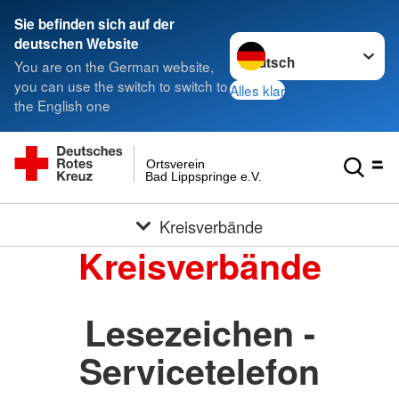
Sie befinden sich auf der
Sprache wechseln zu
deutschen Website
You are on the German website,
you can use the switch to switch to
Alles klar
the English one
Ortsverein
Bad Lippspringe e.V.
Kreisverbände
Kreisverbände
Lesezeichen -
Servicetelefon