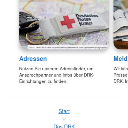
Adressen
Meld
Nutzen Sie unseren Adressfinder, um
Wir inf
Ansprechpartner und Infos über DRK-
Pressei
Einrichtungen zu finden.
DRK. In
Start
Das DRK