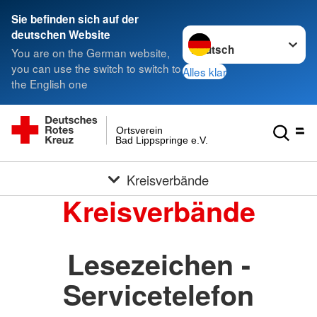
Sie befinden sich auf der
Sprache wechseln zu
deutschen Website
You are on the German website,
you can use the switch to switch to
Alles klar
the English one
Ortsverein
Bad Lippspringe e.V.
Kreisverbände
Kreisverbände
Lesezeichen -
Servicetelefon